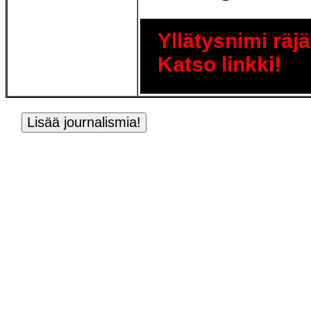
Yllätysnimi räjä
Katso linkki!