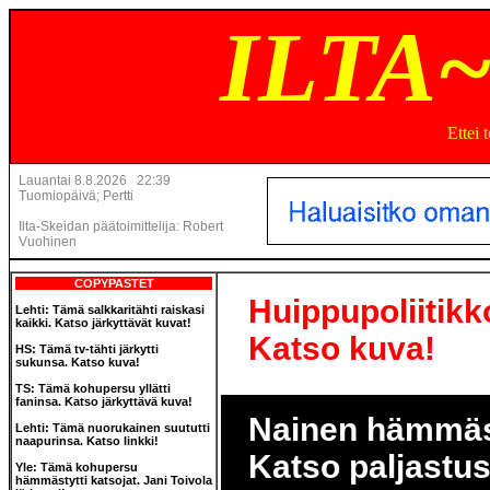
ILTA
Ettei 
Lauantai 8.8.2026 22:39
Tuomiopäivä; Pertti
Ilta-Skeidan päätoimittelija: Robert
Vuohinen
COPYPASTET
Huippupoliitikko
Lehti: Tämä salkkaritähti raiskasi
kaikki. Katso järkyttävät kuvat!
Katso kuva!
HS: Tämä tv-tähti järkytti
sukunsa. Katso kuva!
TS: Tämä kohupersu yllätti
faninsa. Katso järkyttävä kuva!
Nainen hämmästy
Lehti: Tämä nuorukainen suututti
naapurinsa. Katso linkki!
Katso paljastu
Yle: Tämä kohupersu
hämmästytti katsojat. Jani Toivola