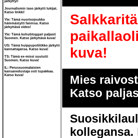
järkyttyi!
Journalismin taso järkytti lukijat.
Katso linkki!
Salkkaritäh
Yle: Tämä nuorisojoukko
hämmästytti faninsa. Katso
järkyttävä video!
paikallaol
Yle: Tämä kohubloggari paljasti
Suomen. Katso järkyttävä kuva!
US: Tämä huippupoliitikko järkytti
kuva!
kannattajansa. Katso kuva!
TS: Tämä ex-missi suututti
Suomen. Katso kuva!
IL: Perussuomalaisten
kansanedustaja osti tupakkaa.
Katso kuva!
Mies raivost
Katso palja
Suosikkilaul
kollegansa. 